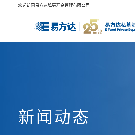
欢迎访问易方达私募基金管理有限公司
新闻动态