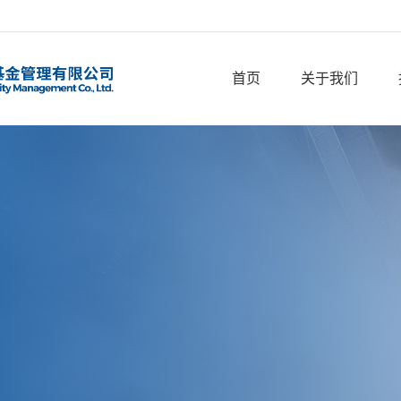
首页
关于我们