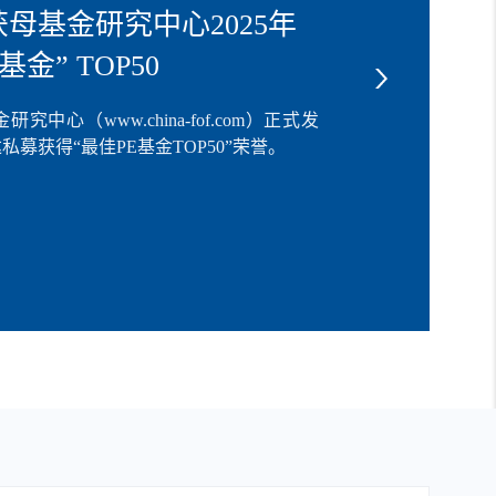
母基金研究中心2025年
金” TOP50
研究中心（www.china-fof.com）正式发
私募获得“最佳PE基金TOP50”荣誉。