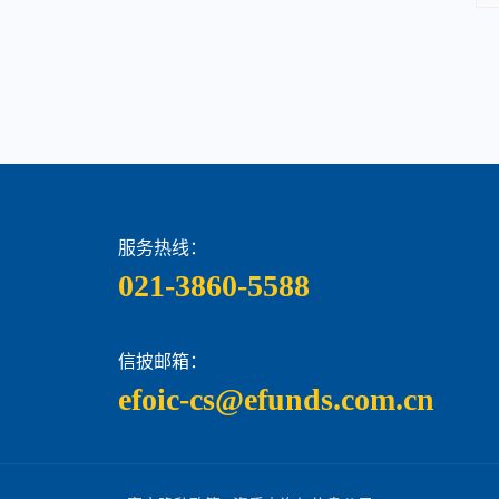
服务热线：
021-3860-5588
信披邮箱：
efoic-cs@efunds.com.cn