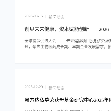
2026-03-15
|
新闻动态
创见未来健康，资本赋能创新——202
全球投资促进大会 —— 未来健康项目投融资路演
题，聚焦生物医药成长期、早期企业发展需求，
未来健康产业生态建设。本次路演由上海未来产业
主办，上海未来启点社区协办。
2025-12-29
|
新闻动态
易方达私募荣获母基金研究中心2025年度榜