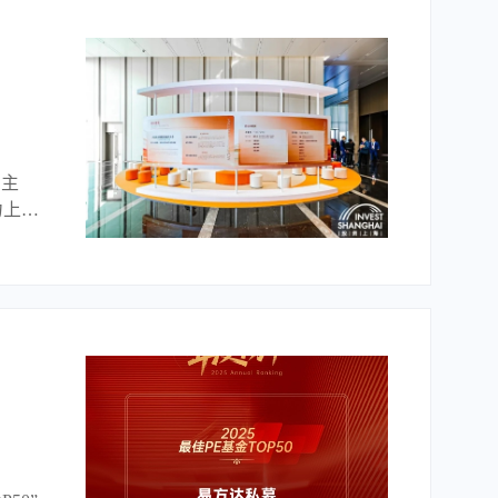
为主
力上海
）联合